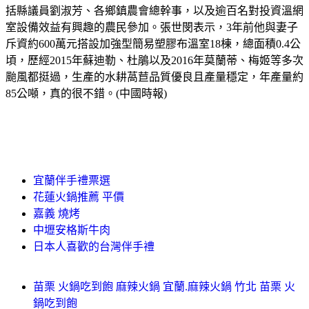
括縣議員劉淑芳、各鄉鎮農會總幹事，以及逾百名對投資溫網
室設備效益有興趣的農民參加。張世閔表示，3年前他與妻子
斥資約600萬元搭設加強型簡易塑膠布溫室18棟，總面積0.4公
頃，歷經2015年蘇迪勒、杜鵑以及2016年莫蘭蒂、梅姬等多次
颱風都挺過，生產的水耕萵苣品質優良且產量穩定，年產量約
85公噸，真的很不錯。(中國時報)
宜蘭伴手禮票選
花蓮火鍋推薦 平價
嘉義 燒烤
中壢安格斯牛肉
日本人喜歡的台灣伴手禮
苗栗 火鍋吃到飽 麻辣火鍋 宜蘭.麻辣火鍋 竹北 苗栗 火
鍋吃到飽