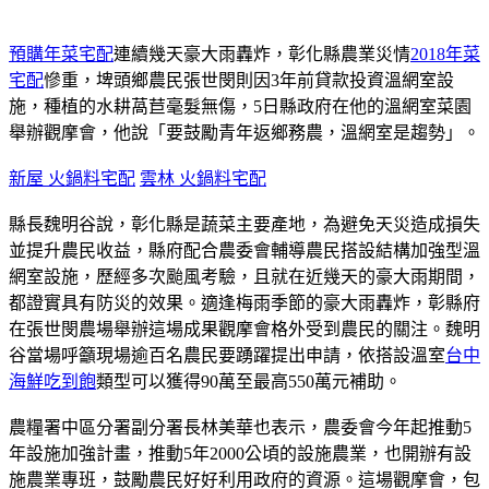
預購年菜宅配
連續幾天豪大雨轟炸，彰化縣農業災情
2018年菜
宅配
慘重，埤頭鄉農民張世閔則因3年前貸款投資溫網室設
施，種植的水耕萵苣毫髮無傷，5日縣政府在他的溫網室菜園
舉辦觀摩會，他說「要鼓勵青年返鄉務農，溫網室是趨勢」。
新屋 火鍋料宅配
雲林 火鍋料宅配
縣長魏明谷說，彰化縣是蔬菜主要產地，為避免天災造成損失
並提升農民收益，縣府配合農委會輔導農民搭設結構加強型溫
網室設施，歷經多次颱風考驗，且就在近幾天的豪大雨期間，
都證實具有防災的效果。適逢梅雨季節的豪大雨轟炸，彰縣府
在張世閔農場舉辦這場成果觀摩會格外受到農民的關注。魏明
谷當場呼籲現場逾百名農民要踴躍提出申請，依搭設溫室
台中
海鮮吃到飽
類型可以獲得90萬至最高550萬元補助。
農糧署中區分署副分署長林美華也表示，農委會今年起推動5
年設施加強計畫，推動5年2000公頃的設施農業，也開辦有設
施農業專班，鼓勵農民好好利用政府的資源。這場觀摩會，包